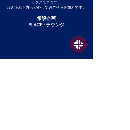
ックスできます。
歩き疲れた方も安心して過ごせる休憩所です。
常設企画
PLACE : ラウンジ
Yotsuya Fes
​第48回
慶應義塾大学四谷祭
〒160-8582
東京都新宿区信濃町35
yotsuyajitsuexe-group@keio.jp